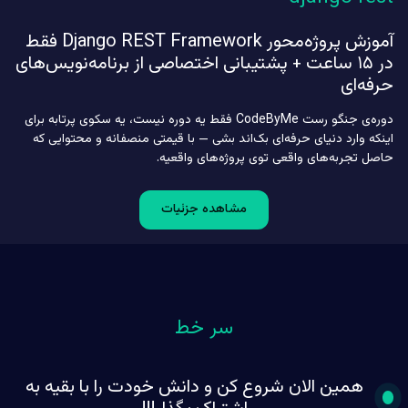
بشی یا
برای
به یه
ساختن
آموزش پروژه‌محور Django REST Framework فقط
دولوپر
وب‌سایت‌های
جنگوی
مدرن
در ۱۵ ساعت + پشتیبانی اختصاصی از برنامه‌نویس‌های
حرفه‌ای
و
حرفه‌ای
تبدیل
خلاقانه
شی،
آماده
این
می‌کند.
دوره‌ی جنگو رست CodeByMe فقط یه دوره نیست، یه سکوی پرتابه برای
دوره
با این
اینکه وارد دنیای حرفه‌ای بک‌اند بشی — با قیمتی منصفانه و محتوایی که
مخصوص
دوره،
حاصل تجربه‌های واقعی توی پروژه‌های واقعیه.
توئه!
شما از
💼🚀
یک
مبتدی
به یک
مشاهده جزئیات
طراح
وب
حرفه‌ای
تبدیل
خواهید
شد!
سر خط
همین الان شروع کن و دانش خودت را با بقیه به